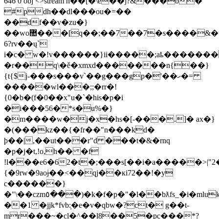
646 0 obj <>stream h��[�\e��j?&���b�
#pdh��dl���ou�=��
��df��v�zu�}
��wo޺��
�[q��;��7��7�s����&��
6?rv��ų`
i�c� w�!v������}ii�����;aҍ�������
�r��q\�ě�xmxd�������n{��}
{t{$j-���s���v`��g���gp�'��ހ�=
�����wl���;;�rr�!
{0�b�(f�0��x"u�`�his�р�i
�i���56�*s�u%�}
�m����w�j�x�hs�[-���.]� ax�}
�(���kz��{�fr��"n���kd�
þ��|,��ut���r"d ���t�&�rnq
�p�j�t,!o,h�� �f
!l���e6�62�t�;���s[��i�a�����>|"2
{�9rw�9aoɉ��<��qj��кi72��!�y
c������}
�"\��czm٥���)�k�f�p�"�l��bƛfs_�i�mluk1
��1 �jjk*fvb:̦�e�v�qbw�?ct� g��t-
mr���~�cl�^��l8��5�pc���*?