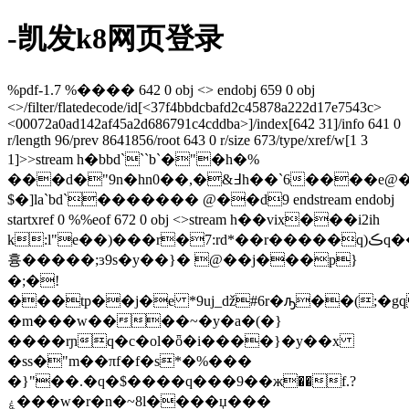
-凯发k8网页登录
%pdf-1.7 %���� 642 0 obj <> endobj 659 0 obj
<>/filter/flatedecode/id[<37f4bbdcbafd2c45878a222d17e7543c>
<00072a0ad142af45a2d686791c4cddba>]/index[642 31]/info 641 0
r/length 96/prev 8641856/root 643 0 r/size 673/type/xref/w[1 3
1]>>stream h�bbd```b`�"�h�%
���d�"9n�hn0��,�&߃h��`6����e@�i���
$�]la`bd`������� @��d9 endstream endobj
startxref 0 %%eof 672 0 obj <>stream h��vix���i2ih
k:l"e��)���r�7:rd*��r�����q)ڪq���i��ul��t���**u���j��
흉�����;ɜ9s�y��}� @��j���p}
�;�!
���tp��j�e *9uj_ǆ#6r�ԡ��(;�gq
�m���w����~�y�a�(�}
����rɲq�c�ol�ȫ�i����}�y��x
�ss�"m��πf�f�s*�%���
�}"��.�q�$����q���9��ж��f.?
ۼ���w�r�n�~8l����џ���