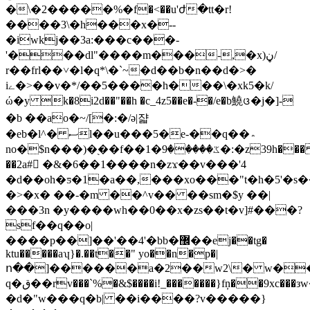
�\�2�����%�f�<��u'ժ�tt�r!
����3\�h���x�--
�iwkj��3a:���c���-
'���dl"����m���-,�x)ڼ/
r��frl��˅�l�q*\�`~�d��b�n��d�>�
iے�>��v�*/��5����h���\�xk5�k/
ώ�y k�8i2d��"��h �c_4z5��e�-�/e�b鱙ᨴ�j�]-
�b ��ao�~/[�:�/ә|쟓
�eb�l^� ސl��u���5�e-��q��؞
no�$n���)�֭��f��ػ�����9�1�:�z39h���
��2a# �&�6��1����n�zϫ��v���'4
�d��oh�ƽ�1�a��,���xo���"t�h�5'�
�>�x� ��-�m ��^v�� ��sm�$y ��|
���3n �y����wh��0��x�zs��t�v]#���?
sf��q��o|
����p��]��'��4'�bb�޼��ej��tg�
ktu�����aʮ}�.��t��" yo��n�p�|
ո��]������a�2��w2\� w��
q�ق��rv���`%�&$����i!_�������}fņ��9xc���зw��b�~ો��l�oz%py®�>�
�d�"w���q�b| ��i����?v�����}