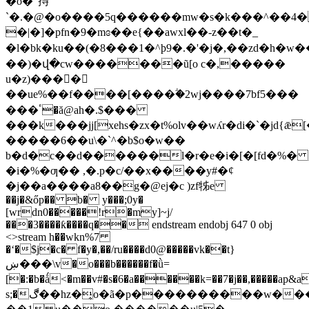
�o�"㧹
`�.�@�o����5q������mw�s�k���^��4
�|�]�pfn�9�mɞ��e{��awxl��-z��t�_
�l�bk�ku��(�8���1�^þ9�.�'�j�,��zd�h�w��
��)�վ�cw�������ũ[o c�,�����
u�z)����ْ
��ue%��f����[����ؖ�2wj����7bf5���
���ٴ�ă@ah�.$���
���k���jj[xehs�zx�t%olv��wʎr�di�`�jd{ǣ
�����6��u\�`^�b$o�w��
b�d�c��d������l�r�e�i�[�[fd�%�
�i�%�ƣ�� ,�.p�c/��x����y#�¢
�j��a����a8��g�@ej�c )zf牬e
��j�&őp�� b� y���;0y�
[wrdn0�����!r�my]~j/
���3����ƙ����q�� endstream endobj 647 0 obj
<>stream h��wkn%7
�ʻ�$j�c� f�y�,��/ru����d0@�����vk��t}
ښ���\v�o���b������f�ǜ=
[�:�b�ǻ<�m��v#�s�6�a������k=��7�j��,���
s;�ڰ��hz�̥o�ã�p����������w���6{���wn�p