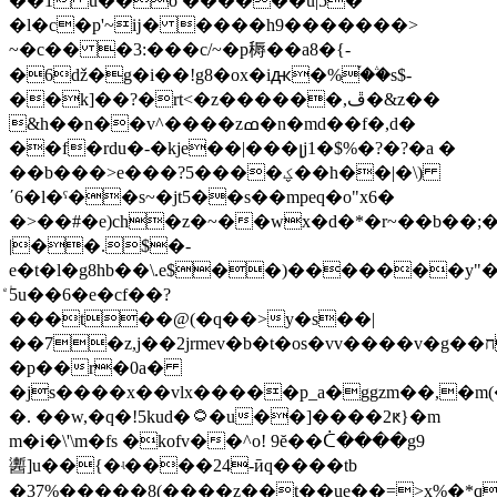
��1 u��o ������u|5�
�l�c�p'~ĳ� ����h9�������>
~�c�� �3:���c/~�p䅶��a8�{-
�6ǆ�g�i��!g8�ox�iԫ�%֡��֒s$-
��k]��?�rt<�z������,ڦ�&z��
&h��n��v^����zߘ�n�md��f�,d�
��f�rdu�-�kje��|���լj1�$%�?�?�a �
��b���>e���?5����ؼ��h��|�\)
΄6�l�ˁ��s~�jt5��s��mpeq�o"x6�
�>��#�e)ch�z�~��wx�d�*�r~��b��;�
|��.$�-
e�t�l�g8hb��\.e$��)�������y"��
۠ͤ5u��6�e�cf��?
���t��@(�q��>y�s��|
��7�z,j��2jrmev�b�t�os�vv����v�g��חt�8�vhid.t$y�c
�p��r�0a�
�js����x��vlx�����p_a�ggzm��,�m(
�. ��w,�q�!5kud�۝�u��]����2ԟ}�m
m�i�\'\m�fs �kofv��^o! 9ĕ��ᑖ����g9
䤔]u��{�ʵ����24-ӣq����tb
�37%�����8(����z��t��ue��=>x%�*q