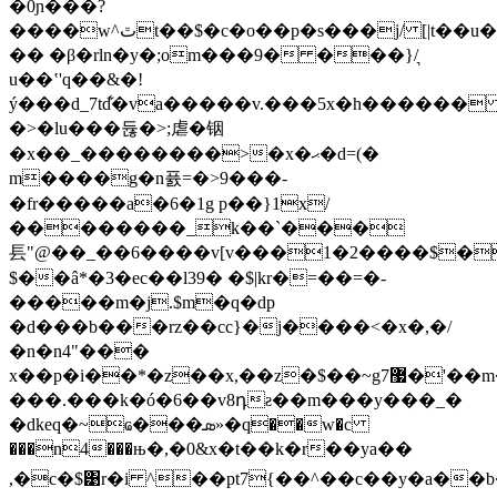
�0ɲ���?
����w^ٿt��$�c�o��p�s���j/ [|t��u��
�� �β�rln�y�;om���9� ���}/͉
u��ʽ'q��&�!
ý���d_7td͋�va�����v.���5x�h������
�>�lu
���듆� >;虐�铟
�x��_��������>�x�ޙ�d=(�
m����g�n퓴=�>9���-
�fr�����a�6�1g p��}1x/
��������_k��`���
⻒"@��_��6����v[v���1�2����$�
$��â*�3�ec��l39� �$|kr�=��=�-
�����m�j.$m�q�dp
�d���b���rz��cc}�j����<�x�,�/
�n�n4"���
x��p�i��*�z��x,��z�$��~
���.���k�ó�6��v8դƨ��m���y���_�
�dkeq�~ҩ���ܣ»�q��w�c
���n4���њ�,�0&x�t��k�r��ya��
,�c�$͹r�i ^��pt7{��^��c��y�a��b�