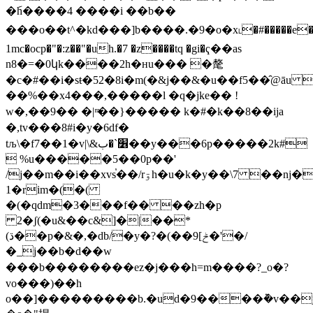
�݇h����4 ����i ��b��
���o��t^�kd���]b����.�9�o�х˪�#�����e�
1mc�ocp�"�:z��"�uh.�7 �z����tq �gi�ҁ��as
n8�=�0կk����2h�ʜu��� �氂
�c�#��i�sŧ�52�8i�m(�&j��&�u��f5��̑@āu 
��%��x4���,��� ��l �q�jke�� !
w�,��9�� �| ͫ��}����� k�#�k��8��ija
�,tv���8#i�y�6df�
tљ\�f7��1�v|\&׶`�ب��y���6p�����2k#
 %u�����5��0p��'
/j��m��i��xvs֓��/rۊh�u�k�y��\7 ��nj��
1�rim�(�(
�(�qdm�3���f�� ��zh�p
2�ʃ(�u&��c&]�|��*
(ڌ��p�&�,�db/�y�?�(��ݲ]9�'�/
�_j��b�d��w
���b��������ez�j���h=m����?_o�?
vo���)��h
o��]���������b.�ud�9����݉�v��j