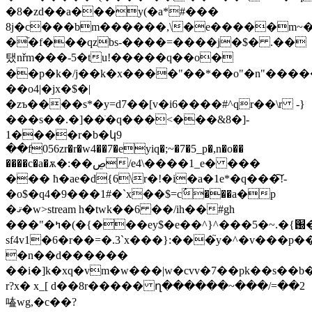
�8�zd��a���y(�a*#���
8j�c���bm������,\�e�����m~�i
�֘�f���qzbs-����=����j�$� .��
탰nřm���-5�tu!�����q��o�
��p�k�/j��k�x����"��*��o"�n"����
��o4|�jx�$
�|
�zъ����s*�y=d7��[v�i6����#^qr��\r -}
���s��.�]��ֺ�q���<���&8�]­
1����r�b�կ9
��f056zr�r�w4��7�eyiq�;~�7�5_p�,n�o��
����c�a�ѫ�:��ڝ/e4\����1_e� ���
��� ħ�ae�d{6\r�!�i�a�1e*�q���͠!-
�o$�q4�9���1#�`x��$=cُ���a�p
�ޤ�w
>stream h�twk��6 ��/іh��#gh
���"�ߤ�(�{���ey$�e��^}^���5�~.�{֐��$��c�p��a�z��d�� ^n���.����2����yg�*��w��aø����i��iyܵ=����x��z�����ݝ��;��n(�
sf4v1�6�r��=�.3`x���}:���֮y�^�v���p
�n��d������
��i�]k�xq�vm�w���|w�cvv�
7��pk��s��b�
r?x� x_[ d��8r����� ղ���� ��~���/=��2
㗐wg,�c��?