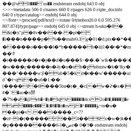
��@u0���`us�� endstream endobj 643 0 obj
<>>>/metadata 506 0 r/names 660 0 r/pages 626 0 r/qite_docinfo
640 0 r/type/catalog>> endobj 644 0 obj
<>/font<>/procset[/pdf/text]>>/rotate 0/trimbox[0.0 0.0 595.276
807.874]/type/page>> endobj 645 0 obj <>stream hޤukn�8�
&(�|s"p�#v��i��- �pl�֖
�)���n����p�%��mah#λ3g�01�d.pix��*��
�����o��r��l�*b�����h�ä|iו��1�*�m���6�0z}
��\ߌ
�i�����d�v�j��d�u���$>��.�`wlk����\�
�w��֭�ʗ�����s�4y�n�nb�ꜫnbmiw�k�'fk̘v
���"����w:ŷ�ab�5�kd�t��w'�����ur
d`'�t~q(��u6�1:��:
[����f�6���5bu̶̶�(�_�c(�w�ʡʳ�x�]
#�`؛�ao�n顨
�7%�a�@eh�<�y�lqs����l�4cs2o�f�;����]]�e
a����e����;�8�ǐ�n�oyj�^�����ۈ=m�u�
��p)�v.��i����_
c=7?
�zf~i�(������� 4��6x�w�)k�
�p���������6-]�صz� 0�'f� endstream endobj