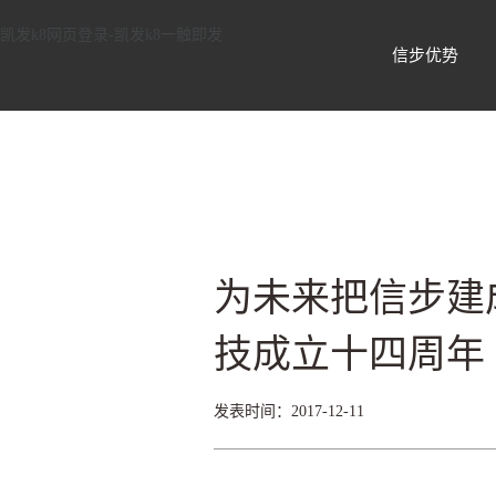
信步科技——国内领先的物联网智能
凯发k8网页登录-凯发k8一触即发
信步优势
为未来把信步建
技成立十四周年
发表时间：2017-12-11