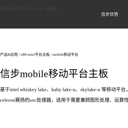
信步科技——国内领先的物联网智能
凯发k8网页登录-凯发k8一触即发
信步优势
产品&应用
/
x86-intel平台主板
/
mobile移动平台
信步mobile移动平台主板
基于intel whiskey lake、kaby lake-u、skylake-u 等移动平
celeron赛扬的soc处理器，适用于需要兼顾图形处理、