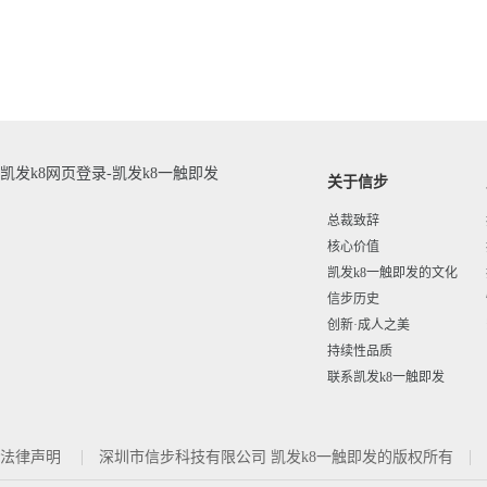
凯发k8网页登录-凯发k8一触即发
关于信步
总裁致辞
核心价值
凯发k8一触即发的文化
信步历史
创新·成人之美
持续性品质
联系凯发k8一触即发
法律声明
深圳市信步科技有限公司 凯发k8一触即发的版权所有