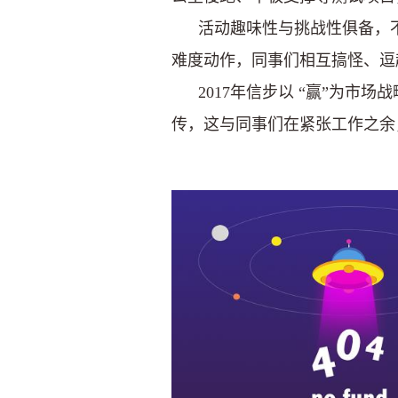
活动趣味性与挑战性俱备，不少
难度动作，同事们相互搞怪、逗
2017年信步以 “赢”为市
传，这与同事们在紧张工作之余