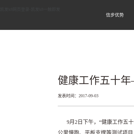
信步科技——国内领先的物联网智能
凯发k8网页登录-凯发k8一触即发
信步优势
健康工作五十年
发表时间：2017-09-03
9月2日下午，“健康工作五十
公里慢跑、平板支撑等测试项目