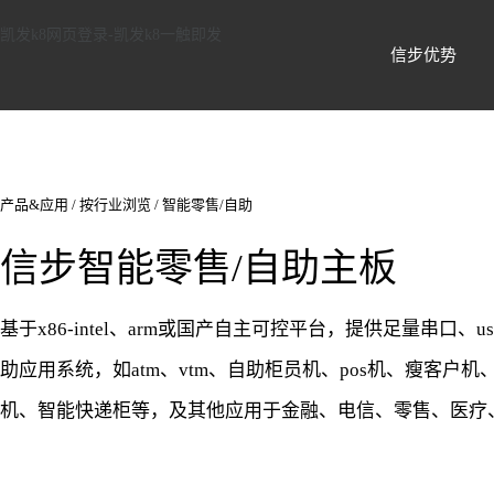
信步科技——国内领先的物联网智能
凯发k8网页登录-凯发k8一触即发
信步优势
产品&应用
/
按行业浏览
/
智能零售/自助
信步智能零售/自助主板
基于x86-intel、arm或国产自主可控平台，提供足量串口、us
助应用系统，如atm、vtm、自助柜员机、pos机、瘦客户
机、智能快递柜等，及其他应用于金融、电信、零售、医疗