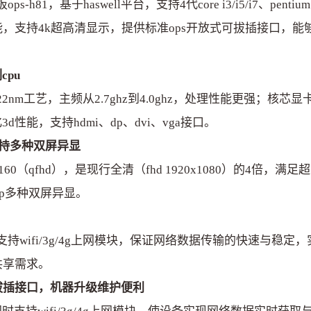
1，基于haswell平台，支持4代core i3/i5/i7、pentium、ce
，支持4k超高清显示，提供标准ops开放式可拔插接口，能
列cpu
m工艺，主频从2.7ghz到4.0ghz，处理性能更强；核芯
2，优化3d性能，支持hdmi、dp、dvi、vga接口。
支持多种双屏异显
60（qfhd），是现行全清（fhd 1920x1080）的4倍，
i dp多种双屏异显。
wifi/3g/4g上网模块，保证网络数据传输的快速与稳定
共享需求。
式可拔插接口，机器升级维护便利