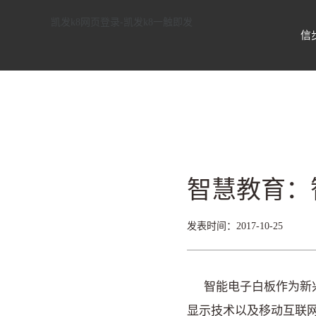
信步科技——国内领先的物联网智能
凯发k8网页登录-凯发k8一触即发
信
智慧教育：
发表时间：2017-10-25
智能电子白板作为新兴
显示技术以及移动互联网