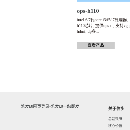
ops-h110
intel 6/7代core i3/i5/i7处理器,
h110芯片, 提供ops-c , 支持vga
hdmi, dp多...
查看产品
凯发k8网页登录-凯发k8一触即发
关于信步
总裁致辞
核心价值